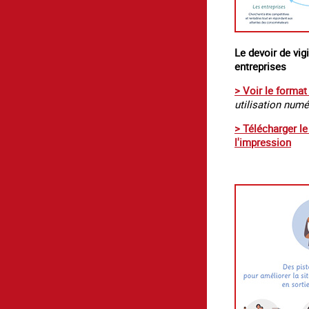
Le devoir de vig
entreprises
> Voir le format
utilisation num
> Télécharger l
l'impression