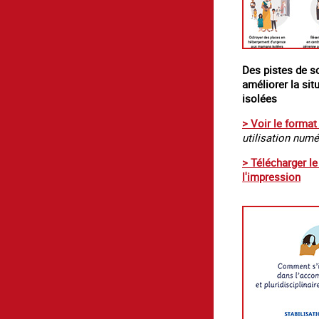
Des pistes de s
améliorer la si
isolées
> Voir le format
utilisation num
> Télécharger l
l'impression