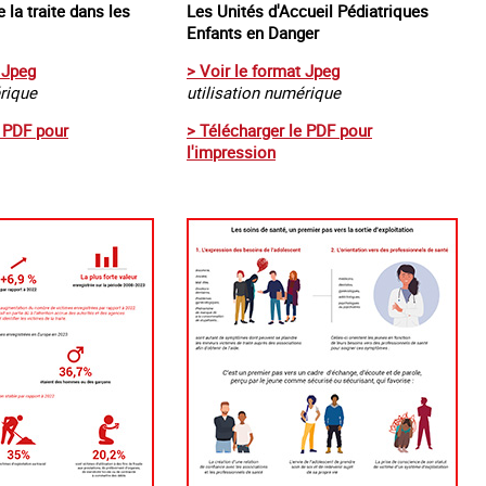
 la traite dans les
Les Unités d'Accueil Pédiatriques
Enfants en Danger
 Jpeg
> Voir le format Jpeg
urs en France
#Devenir : l'accompagnement des mineurs
Les nouveaux visage
érique
utilisation numérique
victime de traite
e PDF pour
> Télécharger le PDF pour
l'impression