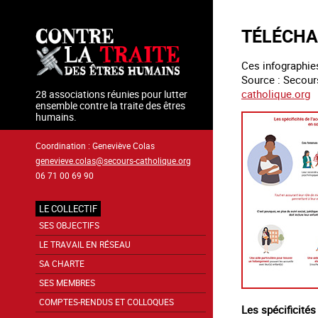
Aller
au
TÉLÉCHA
contenu
principal
Ces infographies
Source : Secours
catholique.org
28 associations réunies pour lutter
ensemble contre la traite des êtres
humains.
Coordination : Geneviève Colas
genevieve.colas@secours-catholique.org
06 71 00 69 90
LE COLLECTIF
Navigation
SES OBJECTIFS
principale
LE TRAVAIL EN RÉSEAU
SA CHARTE
SES MEMBRES
COMPTES-RENDUS ET COLLOQUES
Les spécificités