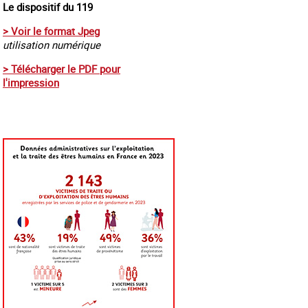
Le dispositif du 119
> Voir le format Jpeg
utilisation numérique
s de l'esclavage
Ukraine terre forcée
Vidéo introductiv
dan
> Télécharger le PDF pour
l'impression