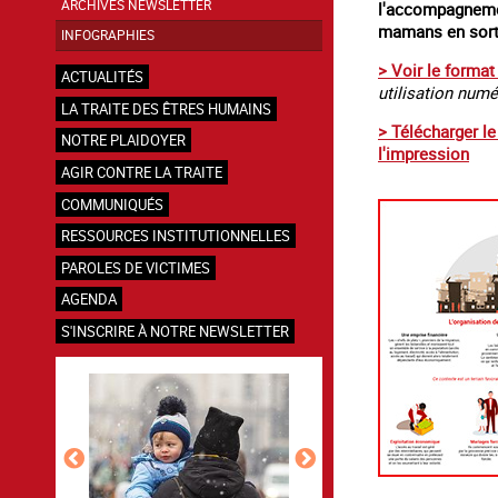
ARCHIVES NEWSLETTER
l'accompagneme
mamans en sorti
INFOGRAPHIES
> Voir le format
ACTUALITÉS
utilisation num
LA TRAITE DES ÊTRES HUMAINS
> Télécharger l
NOTRE PLAIDOYER
l'impression
AGIR CONTRE LA TRAITE
COMMUNIQUÉS
RESSOURCES INSTITUTIONNELLES
PAROLES DE VICTIMES
AGENDA
S'INSCRIRE À NOTRE NEWSLETTER