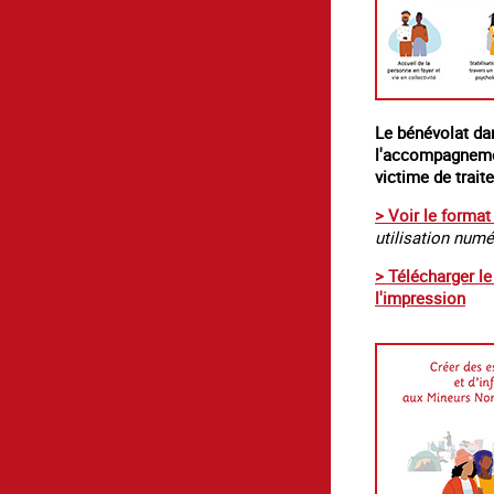
Le bénévolat da
l'accompagneme
victime de traite
> Voir le format
utilisation num
> Télécharger l
l'impression