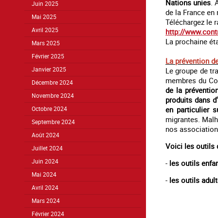
Nations unies
. 
Juin 2025
de la France en 
Mai 2025
Téléchargez le r
Avril 2025
http://www.contre
La prochaine ét
Mars 2025
Février 2025
La prévention d
Le groupe de tr
Janvier 2025
membres du Coll
Décembre 2024
de la préventio
Novembre 2024
produits dans d
en particulier 
Octobre 2024
migrantes. Malh
Septembre 2024
nos associations
Août 2024
Voici les outils
Juillet 2024
Juin 2024
-
les outils enfa
Mai 2024
-
les outils adul
Avril 2024
Mars 2024
Février 2024