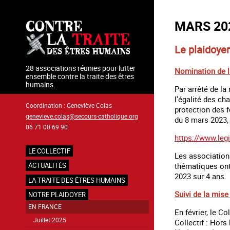
Aller
au
MARS 20
contenu
principal
Le plaidoyer
28 associations réunies pour lutter
Nomination de la
ensemble contre la traite des êtres
humains.
Par arrêté de la
l'égalité des ch
Coordination : Geneviève Colas
protection des 
genevieve.colas@secours-catholique.org
du 8 mars 2023,
06 71 00 69 90
https://www.legi
LE COLLECTIF
Les associations
Navigation
thématiques ont 
ACTUALITÉS
principale
2023 sur 4 ans.
LA TRAITE DES ÊTRES HUMAINS
Suivi de la mise
NOTRE PLAIDOYER
EN FRANCE
En février, le C
Juillet 2025
Collectif : Hors 