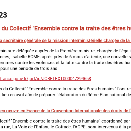
23
 du Collectif "Ensemble contre la traite des êtres
 secrétaire générale de la mission interministérielle chargée de la l
 ministre déléguée auprès de la Première ministre, chargée de l'égal
ances, Isabelle ROME, après près de 6 mois d'attente, une nouvelle s
femmes contre les violences et la lutte contre la traite des ê
 pour une période de trois ans
france.gouv.
fr/jorf/id/
JORFTEXT000047294658
 du Collectif "Ensemble contre la traite des êtres humains" l'ont 
lieu en avril afin de préparer l'élaboration du 3ème Plan national d
 en oeuvre en France de la Convention Internationale des droits de l
ollectif "Ensemble contre la traite des êtres humains" coordonné pa
la rue, La Voix de l'Enfant, le Cofrade, l'ACPE, sont intervenus à la
p