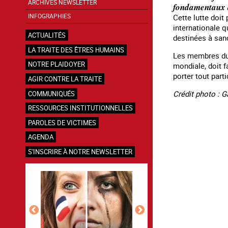
ARCHIVES NEWSLETTER
fondamentaux de
INFOGRAPHIES
Cette lutte doit
internationale q
ACTUALITÉS
destinées à san
LA TRAITE DES ÊTRES HUMAINS
Les membres du C
NOTRE PLAIDOYER
mondiale, doit f
porter tout parti
AGIR CONTRE LA TRAITE
Crédit photo : G
COMMUNIQUÉS
RESSOURCES INSTITUTIONNELLES
PAROLES DE VICTIMES
AGENDA
S'INSCRIRE À NOTRE NEWSLETTER