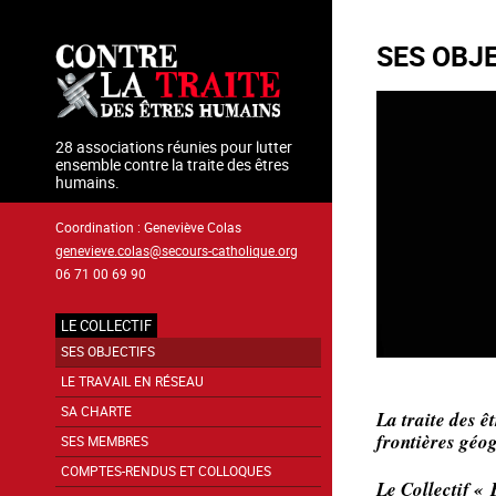
Aller
au
SES OBJ
contenu
principal
28 associations réunies pour lutter
ensemble contre la traite des êtres
humains.
Coordination : Geneviève Colas
genevieve.colas@secours-catholique.org
06 71 00 69 90
LE COLLECTIF
Navigation
SES OBJECTIFS
principale
LE TRAVAIL EN RÉSEAU
SA CHARTE
La traite des 
frontières géog
SES MEMBRES
COMPTES-RENDUS ET COLLOQUES
Le Collectif « 