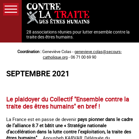
Aller
au
contenu
principal
28 associations réunies pour lutter ensemble contre la
traite des êtres humains.
Coordination :
Geneviève Colas -
genevieve.colas@secours-
catholique.org
- 06 71 00 69 90
SEPTEMBRE 2021
Le plaidoyer du Collectif "Ensemble contre la
traite des êtres humains" en bref !
La France est en passe de devenir
pays pionner dans le cadre
de l’alliance 8.7 et bâtit une « Stratégie nationale
d’accélération dans la lutte contre l’exploitation, la traite des
êtres humains"
… Anousheh KARVAR, Déléguée du