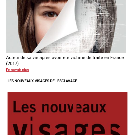
Acteur de sa vie après avoir été victime de traite en France
(2017)
sur
En savoir plus
#Devenir
LES NOUVEAUX VISAGES DE L'ESCLAVAGE
:
l'accompagnement
des
mineurs
victime
de
traite