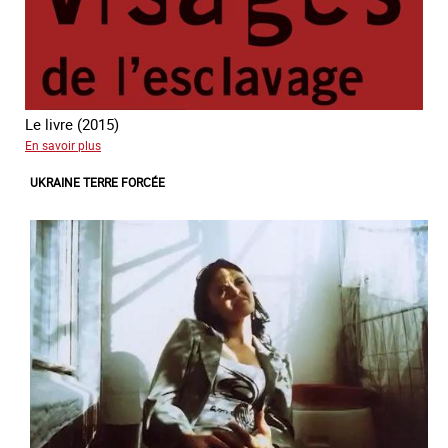
Le livre (2015)
sur
En savoir plus
Les
UKRAINE TERRE FORCÉE
nouveaux
visages
de
l'esclavage