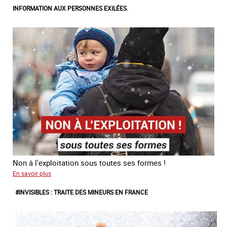
INFORMATION AUX PERSONNES EXILÉES.
awareness
on
the
sidelines
of
major
sporting
events
Non à l'exploitation sous toutes ses formes !
sur
En savoir plus
Information
#INVISIBLES : TRAITE DES MINEURS EN FRANCE
aux
personnes
exilées.