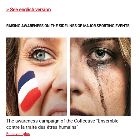
> See english version
RAISING AWARENESS ON THE SIDELINES OF MAJOR SPORTING EVENTS
The awareness campaign of the Collective "Ensemble
contre la traite des êtres humains"
sur
En savoir plus
Raising