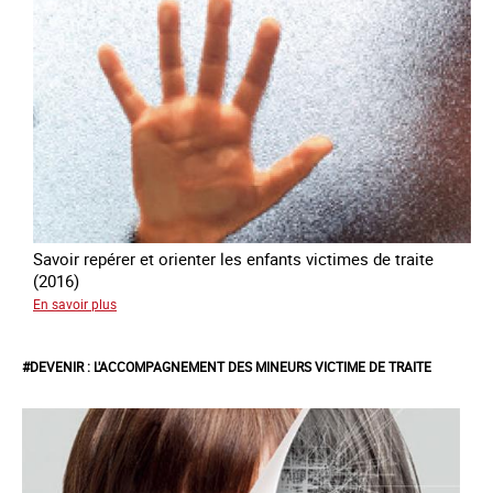
Savoir repérer et orienter les enfants victimes de traite
(2016)
sur
En savoir plus
#Invisibles
:
#DEVENIR : L'ACCOMPAGNEMENT DES MINEURS VICTIME DE TRAITE
Traite
des
mineurs
en
France