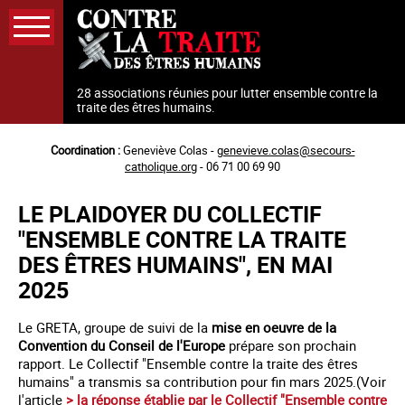
Aller
au
contenu
principal
28 associations réunies pour lutter ensemble contre la
traite des êtres humains.
Coordination :
Geneviève Colas -
genevieve.colas@secours-
catholique.org
- 06 71 00 69 90
LE PLAIDOYER DU COLLECTIF
"ENSEMBLE CONTRE LA TRAITE
DES ÊTRES HUMAINS", EN MAI
2025
Le GRETA, groupe de suivi de la
mise en oeuvre de la
Convention du Conseil de l'Europe
prépare son prochain
rapport. Le Collectif "Ensemble contre la traite des êtres
humains" a transmis sa contribution pour fin mars 2025.(Voir
l'article
> la réponse établie par le Collectif "Ensemble contre